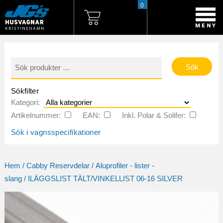
0
Sök
efter:
Sökfilter
Kategori:
Artikelnummer:
EAN:
Inkl. Polar & Solifer:
Sök i vagnsspecifikationer
Hem
/
Cabby Reservdelar
/
Aluprofiler - lister -
slang
/ ILÄGGSLIST TÄLT/VINKELLIST 06-16 SILVER