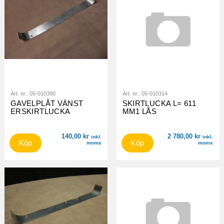
Art. nr.:
05-010390
Art. nr.:
05-010314
GAVELPLÅT VÄNST
SKIRTLUCKA L= 611
ERSKIRTLUCKA
MM1 LÅS
140,00
kr
2 780,00
kr
inkl.
inkl.
Köp
Köp
moms
moms