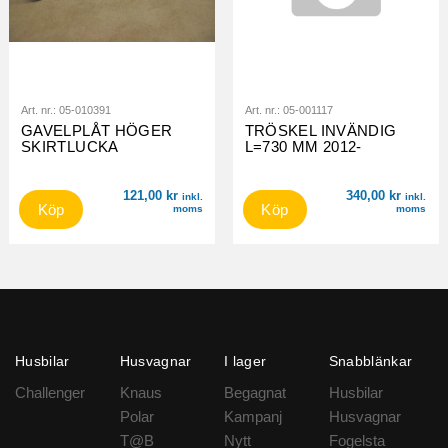
Art. nr.:
05-010391
Art. nr.:
05-001117
GAVELPLÅT HÖGER
TRÖSKEL INVÄNDIG
SKIRTLUCKA
L=730 MM 2012-
121,00
kr
340,00
kr
inkl.
inkl.
Köp
Köp
moms
moms
Husbilar
Husvagnar
I lager
Snabblänkar
Challenger
Knaus
Begagnat
Husbilar
Polar
Kampanj
Husvagnar
T@B
Nytt
Fogelsta