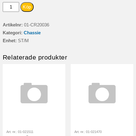
HJUL
Köp
TILL
STÖDHJUL215X65
Artikelnr:
01-CR20036
MM
Kategori:
Chassie
00-
Enhet:
ST/M
mängd
Relaterade produkter
Art. nr.:
01-021511
Art. nr.:
01-021470