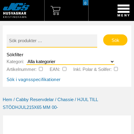
0
Sök
efter:
Sökfilter
Kategori:
Artikelnummer:
EAN:
Inkl. Polar & Solifer:
Sök i vagnsspecifikationer
Hem
/
Cabby Reservdelar
/
Chassie
/ HJUL TILL
STÖDHJUL215X65 MM 00-