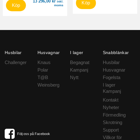
13 296,00
kr
inkl.
Köp
Köp
moms
Husbilar
Husvagnar
I lager
Snabblänkar
Challenger
Knaus
Begagnat
Husbilar
Polar
Kampanj
Husvagnar
T@B
Nytt
Fogelsta
Weinsberg
I lager
Kampanj
Kontakt
Nyheter
Förmedling
Skrotning
Support
Följ oss på Facebook
Villkor för