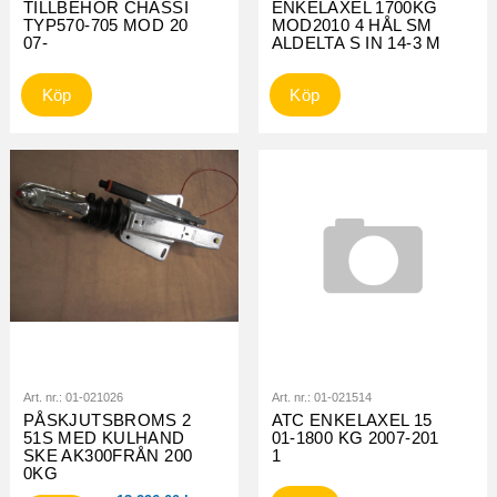
TILLBEHÖR CHASSI
ENKELAXEL 1700KG
TYP570-705 MOD 20
MOD2010 4 HÅL SM
07-
ALDELTA S IN 14-3 M
Köp
Köp
Art. nr.:
01-021026
Art. nr.:
01-021514
PÅSKJUTSBROMS 2
ATC ENKELAXEL 15
51S MED KULHAND
01-1800 KG 2007-201
SKE AK300FRÅN 200
1
0KG