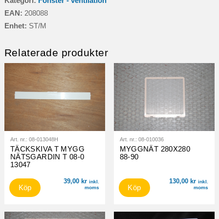
Kategori:
Fönster - ventilation
FÖNSTER
EAN:
208088
mängd
Enhet:
ST/M
Relaterade produkter
Art. nr.:
08-013048H
Art. nr.:
08-010036
TÄCKSKIVA T MYGG
MYGGNÄT 280X280
NÄTSGARDIN T 08-0
88-90
13047
39,00
kr
130,00
kr
inkl.
inkl.
Köp
Köp
moms
moms