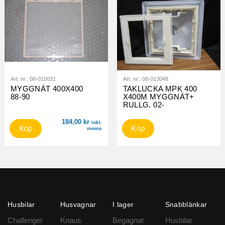
Art. nr.:
08-010031
Art. nr.:
08-013048
MYGGNÄT 400X400
TAKLUCKA MPK 400
88-90
X400M MYGGNÄT+
RULLG. 02-
184,00
kr
inkl.
Köp
Köp
moms
Husbilar
Husvagnar
I lager
Snabblänkar
Challenger
Knaus
Begagnat
Husbilar