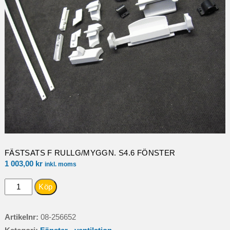
FÄSTSATS F RULLG/MYGGN. S4.6 FÖNSTER
1 003,00
kr
inkl. moms
FÄSTSATS
Köp
F
RULLG/MYGGN.
Artikelnr:
08-256652
S4.6