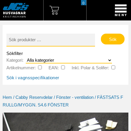
0
Sök
efter:
Sökfilter
Kategori:
Artikelnummer:
EAN:
Inkl. Polar & Solifer:
Sök i vagnsspecifikationer
Hem
/
Cabby Reservdelar
/
Fönster - ventilation
/ FÄSTSATS F
RULLG/MYGGN. S4.6 FÖNSTER