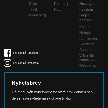
Polar
Kampanj
Husvagnar
T@B
Nytt
Fogelsta
Weinsberg
I lager
Kampanj
Kontakt
Nyheter
Förmedling
Skrotning
Support
Följ oss på Facebook
Villkor för
webbshop
Följ oss på Instagram
Webbshop
Nyhetsbrev
Gå med i vårt nyhetsbrev för att få erbjudanden och
de senaste nyheterna skickade till dig.