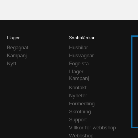
I lager
Snabblänkar
Begagnat
Husbilar
Kampanj
Husvagnar
Nytt
Fogelsta
I lager
Kampanj
Kontakt
Nyheter
Förmedling
Skrotning
Support
Villkor för webbshop
Webbshop