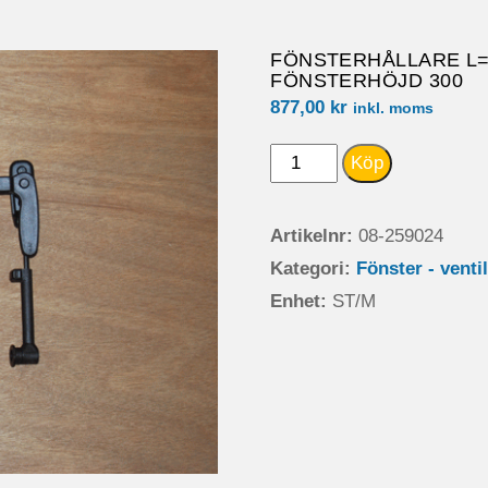
FÖNSTERHÅLLARE L=15
FÖNSTERHÖJD 300
877,00
kr
inkl. moms
FÖNSTERHÅLLARE
Köp
L=150
MM
Artikelnr:
08-259024
T.S4.6
Kategori:
Fönster - venti
700
Enhet:
ST/M
X
300TILL
FÖNSTERHÖJD
300
mängd