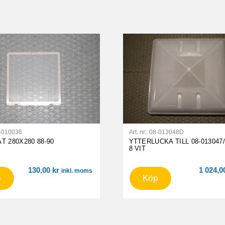
-010036
Art. nr.:
08-013048D
 280X280 88-90
YTTERLUCKA TILL 08-013047/
8 VIT
130,00
kr
1 024,
inkl. moms
p
Köp