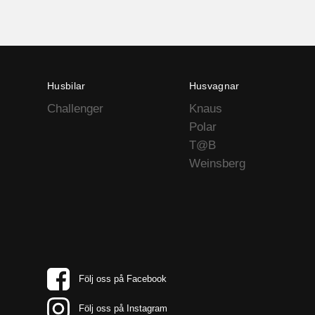
Husbilar
Husvagnar
Challenger
Knaus
Polar
T@B
Weinsberg
Följ oss på Facebook
Följ oss på Instagram