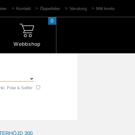
eter
Kontakt
Öppettider
Varukorg
Mitt konto
0
Webbshop
nkl. Polar & Solifer:
STERHÖJD 300