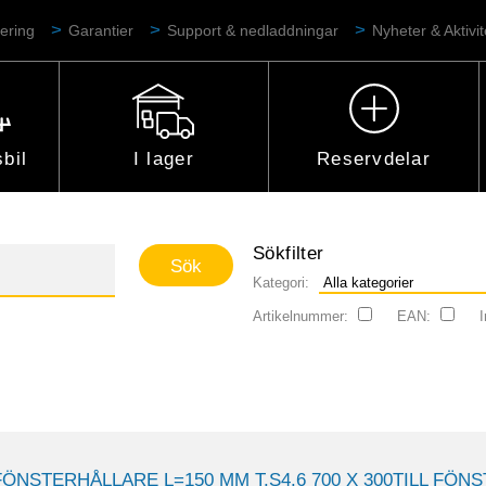
ering
Garantier
Support & nedladdningar
Nyheter & Aktivit
bil
I lager
Reservdelar
Sökfilter
Kategori:
Artikelnummer:
EAN:
I
FÖNSTERHÅLLARE L=150 MM T.S4.6 700 X 300TILL FÖN