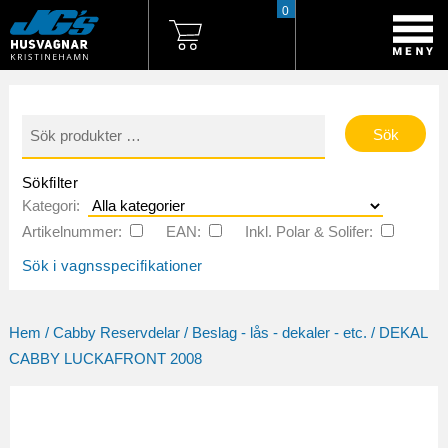
0
Sök
efter:
Sökfilter
Kategori:
Artikelnummer:
EAN:
Inkl. Polar & Solifer:
Sök i vagnsspecifikationer
Hem
/
Cabby Reservdelar
/
Beslag - lås - dekaler - etc.
/ DEKAL
CABBY LUCKAFRONT 2008