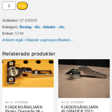
DEKAL
Köp
CABBY
LUCKAFRONT
Artikelnr:
07-530049
2008
Kategori:
Beslag - lås - dekaler - etc.
mängd
Enhet:
ST/M
Artikeln ingår i följande vagnsspecifikation...
Relaterade produkter
Art. nr.:
07-003058
Art. nr.:
07-003054
FJÄDERGÅNGJÄRN
FJÄDERGÅNGJÄRN
Pentry Överskåp 04 –
45 GRADER 2012-