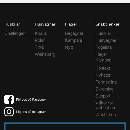
Husbilar
Husvagnar
I lager
Snabblänkar
Challenger
Knaus
Begagnat
Husbilar
Polar
Kampanj
Husvagnar
T@B
Nytt
Fogelsta
Weinsberg
I lager
Kampanj
Kontakt
Nyheter
Förmedling
Skrotning
Support
Följ oss på Facebook
Villkor för
webbshop
Följ oss på Instagram
Webbshop