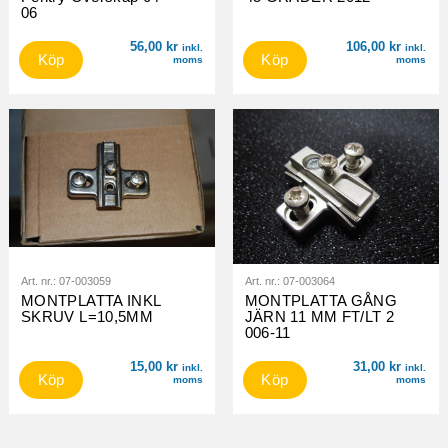
06
56,00
kr
106,00
kr
inkl.
inkl.
Köp
Köp
moms
moms
Art. nr.:
07-003059
Art. nr.:
07-003064
MONTPLATTA INKL
MONTPLATTA GÅNG
SKRUV L=10,5MM
JÄRN 11 MM FT/LT 2
006-11
15,00
kr
31,00
kr
inkl.
inkl.
Köp
Köp
moms
moms