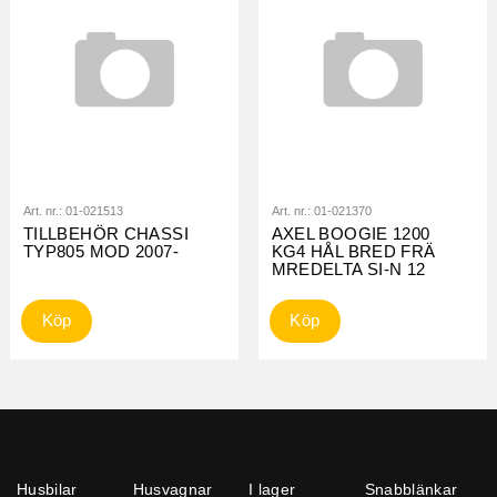
Art. nr.:
01-021513
Art. nr.:
01-021370
TILLBEHÖR CHASSI
AXEL BOOGIE 1200
TYP805 MOD 2007-
KG4 HÅL BRED FRÄ
MREDELTA SI-N 12
Köp
Köp
Husbilar
Husvagnar
I lager
Snabblänkar