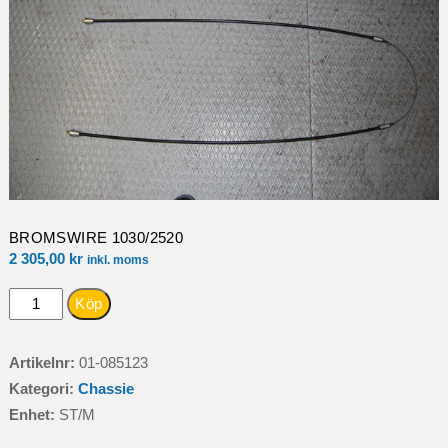
BROMSWIRE 1030/2520
2 305,00
kr
inkl. moms
BROMSWIRE
Köp
1030/2520
mängd
Artikelnr:
01-085123
Kategori:
Chassie
Enhet:
ST/M