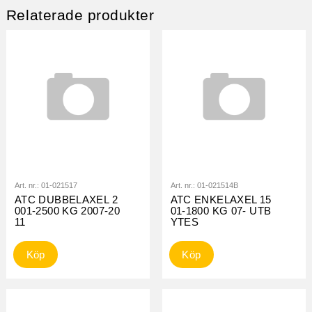
Relaterade produkter
Art. nr.:
01-021517
Art. nr.:
01-021514B
ATC DUBBELAXEL 2
ATC ENKELAXEL 15
001-2500 KG 2007-20
01-1800 KG 07- UTB
11
YTES
Köp
Köp