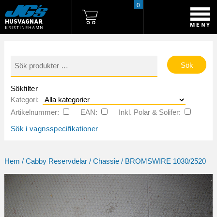
0
Sök
efter:
Sökfilter
Kategori:
Artikelnummer:
EAN:
Inkl. Polar & Solifer:
Sök i vagnsspecifikationer
Hem
/
Cabby Reservdelar
/
Chassie
/ BROMSWIRE 1030/2520