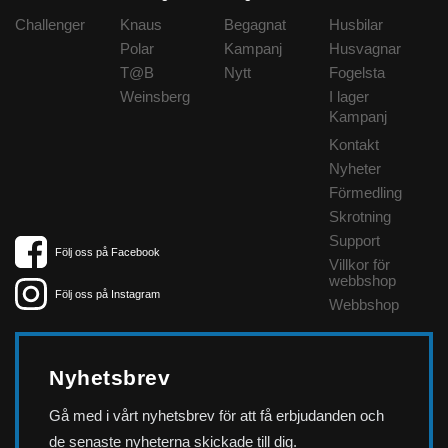
Challenger
Knaus
Begagnat
Husbilar
Polar
Kampanj
Husvagnar
T@B
Nytt
Fogelsta
Weinsberg
I lager
Kampanj
Kontakt
Nyheter
Förmedling
Skrotning
Support
Följ oss på Facebook
Villkor för
webbshop
Följ oss på Instagram
Webbshop
Nyhetsbrev
Gå med i vårt nyhetsbrev för att få erbjudanden och
de senaste nyheterna skickade till dig.