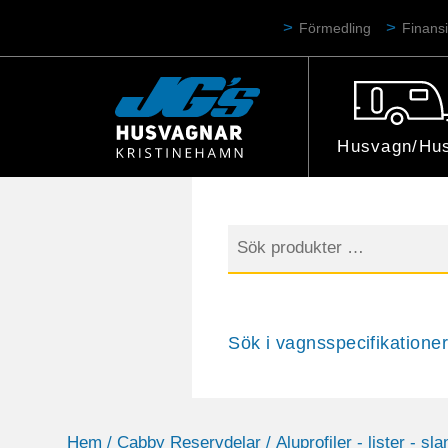
Förmedling
Finansi
Husvagn/Hus
Sök
efter:
Sök i vagnsspecifikationer
Hem
/
Cabby Reservdelar
/
Aluprofiler - lister - sla