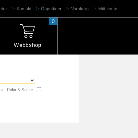
eter
Kontakt
Öppettider
Varukorg
Mitt konto
0
Webbshop
nkl. Polar & Solifer: