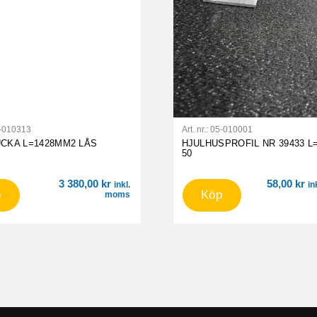
-010313
Art. nr.:
05-010001
UCKA L=1428MM2 LÅS
HJULHUSPROFIL NR 39433 L
50
3 380,00
kr
58,00
kr
inkl.
in
p
Köp
moms