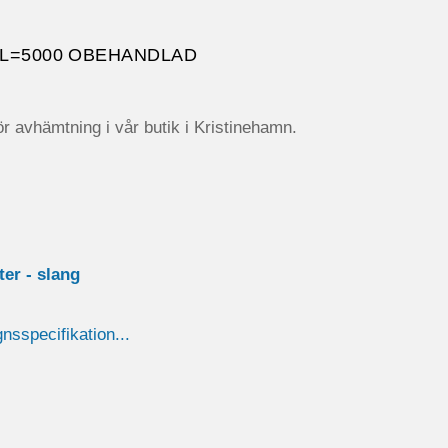
3L=5000 OBEHANDLAD
r avhämtning i vår butik i Kristinehamn.
ster - slang
gnsspecifikation...