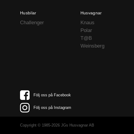
Husbilar
Husvagnar
Challenger
Knaus
Polar
T@B
Weinsberg
Följ oss på Facebook
Följ oss på Instagram
Copyright © 1985-2026 JGs Husvagnar AB