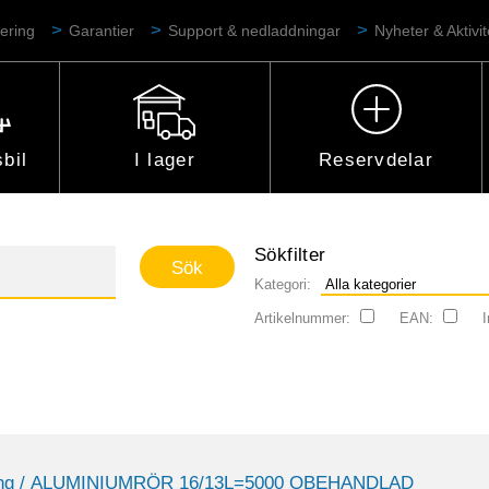
ering
Garantier
Support & nedladdningar
Nyheter & Aktivit
bil
I lager
Reservdelar
Sökfilter
Kategori:
Artikelnummer:
EAN:
I
ng
/ ALUMINIUMRÖR 16/13L=5000 OBEHANDLAD