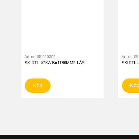
Art. nr.:
05-010309
Art. nr.:
05
SKIRTLUCKA B=1186MM2 LÅS
SKIRTL
Köp
Kö