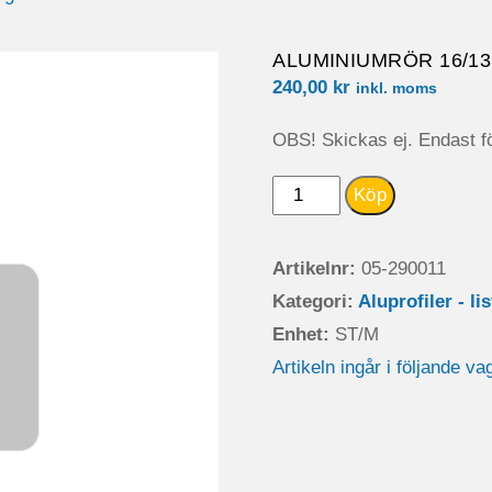
ALUMINIUMRÖR 16/1
240,00
kr
inkl. moms
OBS! Skickas ej. Endast fö
ALUMINIUMRÖR
Köp
16/13L=5000
OBEHANDLAD
Artikelnr:
05-290011
mängd
Kategori:
Aluprofiler - li
Enhet:
ST/M
Artikeln ingår i följande va