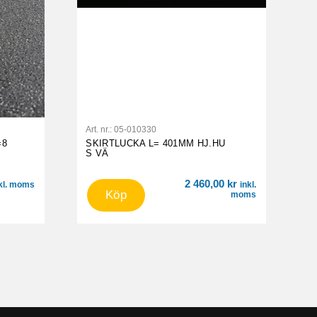
Art. nr.:
05-010330
=8
SKIRTLUCKA L= 401MM HJ.HU
S VÄ
2 460,00
kr
kl. moms
inkl.
Köp
moms