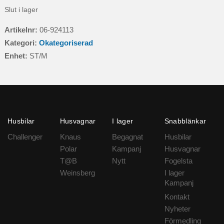
Slut i lager
Artikelnr:
06-924113
Kategori:
Okategoriserad
Enhet:
ST/M
Husbilar
Husvagnar
I lager
Snabblänkar
Challenger
Knaus
Begagnat
Husbilar
Polar
Kampanj
Husvagnar
T@B
Nytt
Fogelsta
Weinsberg
I lager
Kampanj
Kontakt
Nyheter
Förmedling