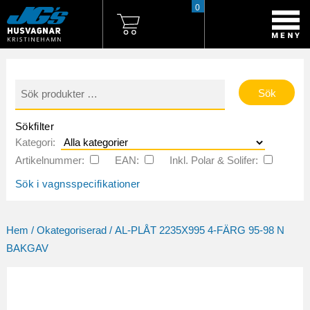
0
Sök
efter:
Sökfilter
Kategori:
Artikelnummer:
EAN:
Inkl. Polar & Solifer:
Sök i vagnsspecifikationer
Hem
/
Okategoriserad
/ AL-PLÅT 2235X995 4-FÄRG 95-98 N
BAKGAV