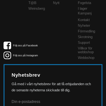
T@B
Nytt
Fogelsta
Weinsberg
I lager
Kampanj
Kontakt
Nyheter
Förmedling
Skrotning
Support
Följ oss på Facebook
Villkor för
webbshop
Följ oss på Instagram
Webbshop
Nyhetsbrev
Gå med i vårt nyhetsbrev för att få erbjudanden och
de senaste nyheterna skickade till dig.