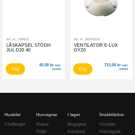
Art. nr.:
100425
Art. nr.:
00970024
LÅSKAPSEL STÖDH
VENTILATOR E-LUX
JUL D20 40
GY20
45,00
kr
715,00
kr
inkl.
inkl.
Köp
Köp
moms
moms
Husbilar
Husvagnar
I lager
Snabblänkar
Challenger
Knaus
Begagnat
Husbilar
Polar
Kampanj
Husvagnar