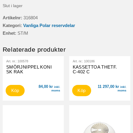
Slut i lager
Artikelnr:
316804
Kategori:
Vanliga Polar reservdelar
Enhet:
ST/M
Relaterade produkter
Art. nr.:
100578
Art. nr.:
100186
SMÖRJNIPPEL KONI
KASSETTOA THETF.
SK RAK
C-402 C
84,00
kr
11 297,00
kr
inkl.
inkl.
Köp
Köp
moms
moms