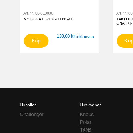
Art. nr.:
08-010036
Art. nr.:
08
MYGGNÄT 280X280 88-90
TAKLUC
GNÄT+R
130,00
kr
inkl. moms
Köp
Kö
Husbilar
Husvagnar
Challenger
Knaus
Polar
T@B