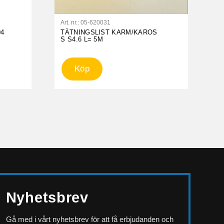
Art. nr.:
05-620031
04
TÄTNINGSLIST KARM/KAROS
S S4.6 L= 5M
Köp
Nyhetsbrev
Gå med i vårt nyhetsbrev för att få erbjudanden och