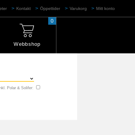
eter
Kontakt
Öppettider
Varukorg
Mitt konto
0
Webbshop
nkl. Polar & Solifer: