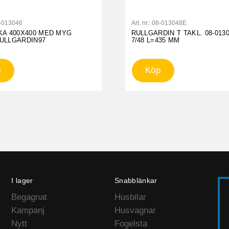
-013046
Art. nr.:
08-013048E
KA 400X400 MED MYG
RULLGARDIN T TAKL. 08-013
ULLGARDIN97
7/48 L=435 MM
p
Köp
I lager
Snabblänkar
Begagnat
Husbilar
Kampanj
Husvagnar
Nytt
Fogelsta