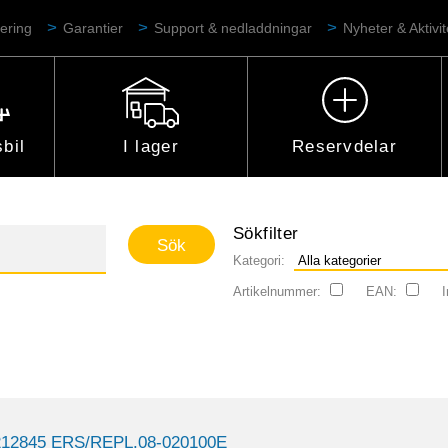
ering
Garantier
Support & nedladdningar
Nyheter & Aktivit
bil
I lager
Reservdelar
Sökfilter
Kategori:
Artikelnummer:
EAN:
I
212845 ERS/REPL.08-020100E