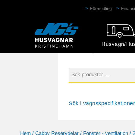
Förmedling
Finansi
Husvagn/Hus
Sök
efter:
Sök i vagnsspecifikationer
Hem
/
Cabby Reservdelar
/
Fönster - ventilation
/ 