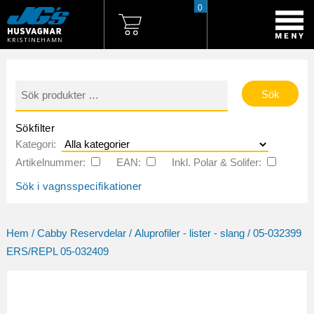
0
Sök
efter:
Sökfilter
Kategori:
Artikelnummer:
EAN:
Inkl. Polar & Solifer:
Sök i vagnsspecifikationer
Hem
/
Cabby Reservdelar
/
Aluprofiler - lister - slang
/ 05-032399
ERS/REPL 05-032409