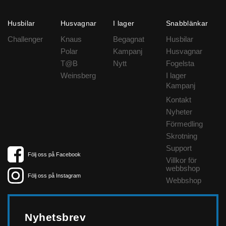
Husbilar
Husvagnar
I lager
Snabblänkar
Challenger
Knaus
Begagnat
Husbilar
Polar
Kampanj
Husvagnar
T@B
Nytt
Fogelsta
Weinsberg
I lager
Kampanj
Kontakt
Nyheter
Förmedling
Skrotning
Support
Följ oss på Facebook
Villkor för
webbshop
Följ oss på Instagram
Webbshop
Nyhetsbrev