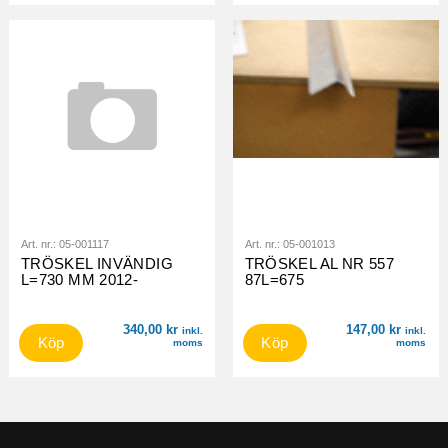
Art. nr.:
05-001117
Art. nr.:
05-001013
TRÖSKEL INVÄNDIG
TRÖSKEL AL NR 557
L=730 MM 2012-
87L=675
340,00
kr
147,00
kr
inkl.
inkl.
Köp
Köp
moms
moms