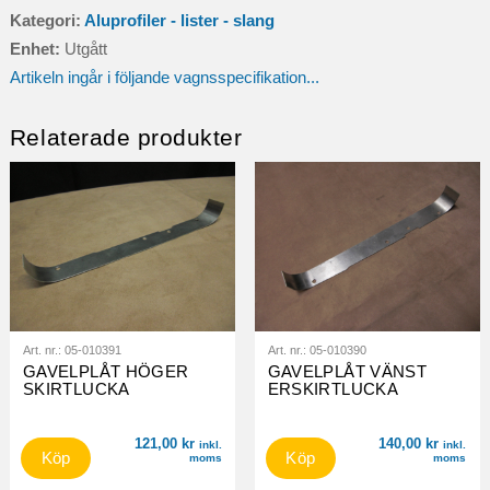
Kategori:
Aluprofiler - lister - slang
Enhet:
Utgått
Artikeln ingår i följande vagnsspecifikation...
Relaterade produkter
Art. nr.:
05-010391
Art. nr.:
05-010390
GAVELPLÅT HÖGER
GAVELPLÅT VÄNST
SKIRTLUCKA
ERSKIRTLUCKA
121,00
kr
140,00
kr
inkl.
inkl.
Köp
Köp
moms
moms