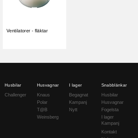
Ventilatorer - fläktar
Husbilar
Husvagnar
I lager
Snabblänkar
Challenger
Knaus
Begagnat
Husbilar
Polar
Kampanj
Husvagnar
T@B
Nytt
Fogelsta
Weinsberg
I lager
Kampanj
Kontakt