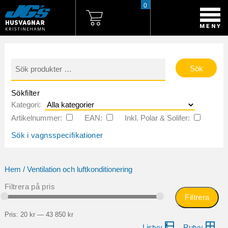
0
Sök
efter:
Sökfilter
Kategori:
Artikelnummer:
EAN:
Inkl. Polar & Solifer:
Sök i vagnsspecifikationer
Hem
/ Ventilation och luftkonditionering
Filtrera på pris
Filtrera
Mi
Ma
pri
pri
Pris:
20 kr
—
43 850 kr