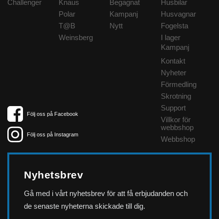
Challenger
Knaus
Begagnat
Husbilar
Polar
Kampanj
Husvagnar
T@B
Nytt
Fogelsta
Weinsberg
I lager
Kampanj
Kontakt
Nyheter
Förmedling
Skrotning
Support
Följ oss på Facebook
Villkor för
webbshop
Följ oss på Instagram
Webbshop
Nyhetsbrev
Gå med i vårt nyhetsbrev för att få erbjudanden och
de senaste nyheterna skickade till dig.