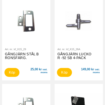
Art. nr.:
kf_K15_29
Art. nr.:
kf_K15_26A
GÅNGJÄRN STÅL B
GÅNGJÄRN LUCKO
RONSFÄRG.
R -92 SB 4-PACK
25,00
kr
149,00
kr
inkl.
inkl.
Köp
Köp
moms
moms