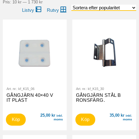
pri
pri
Pris:
10 kr
—
1 730 kr
Art. nr.:
kf_K15_06
Art. nr.:
kf_K15_30
GÅNGJÄRN 40×40 V
GÅNGJÄRN STÅL B
IT PLAST
RONSFÄRG.
25,00
kr
35,00
kr
inkl.
inkl.
Köp
Köp
moms
moms