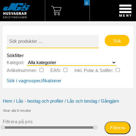
0
Sök
efter:
Sökfilter
Kategori:
Artikelnummer:
EAN:
Inkl. Polar & Solifer:
Sök i vagnsspecifikationer
Hem
/
Lås - beslag och profiler
/
Lås och beslag
/ Gångjärn
Sortera
Visar alla 8 resultat
efter
popularitet
Filtrera på pris
Filtrera
Mi
Ma