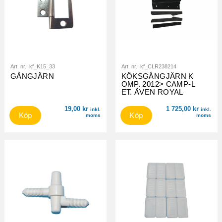
Art. nr.:
kf_K15_33
Art. nr.:
kf_CLR238214
GÅNGJÄRN
KÖKSGÅNGJÄRN K
OMP. 2012> CAMP-L
ET. ÄVEN ROYAL
19,00
kr
1 725,00
kr
inkl.
inkl.
Köp
Köp
moms
moms