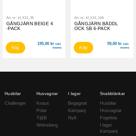
Art. nr.:
kf_K15_35
Art. nr.:
kf_K15_19A
GÅNGJÄRN BEIGE 4
GÅNGJÄRN BÄDDL
-PACK
OCK SB 6-PACK
195,00
kr
59,00
kr
inkl.
inkl.
Köp
Köp
moms
moms
Husbilar
Husvagnar
I lager
Snabblänkar
Challenger
Knaus
Begagnat
Husbilar
Polar
Kampanj
Husvagnar
T@B
Nytt
Fogelsta
Weinsberg
I lager
Kampanj