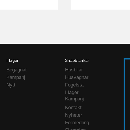
I lager
Snabblänkar
Begagnat
Husbilar
Kampanj
Husvagnar
Nytt
Fogelsta
I lager
Kampanj
Kontakt
Nyheter
Förmedling