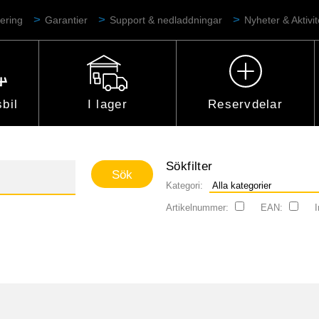
ering
Garantier
Support & nedladdningar
Nyheter & Aktivit
bil
I lager
Reservdelar
Sökfilter
Kategori:
Artikelnummer:
EAN:
I