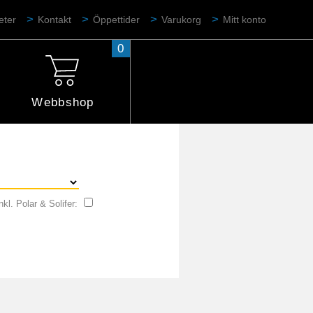
eter
Kontakt
Öppettider
Varukorg
Mitt konto
0
Webbshop
nkl. Polar & Solifer: