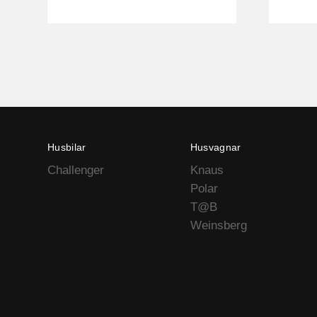
Husbilar
Husvagnar
Challenger
Knaus
Polar
T@B
Weinsberg