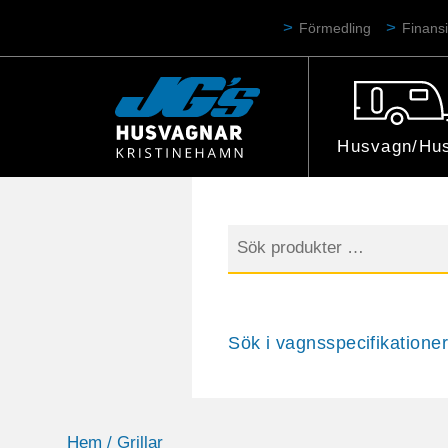
Förmedling
Finansi
Husvagn/Hus
Sök
efter:
Sök i vagnsspecifikationer
Hem
/ Grillar