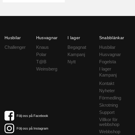
Husbilar
Husvagnar
I lager
Snabblänkar
Challenger
Knaus
Begagnat
Husbilar
Polar
Kampanj
Husvagnar
T@B
Nytt
Fogelsta
Weinsberg
I lager
Kampanj
Kontakt
Nyheter
Förmedling
Skrotning
Support
Följ oss på Facebook
Villkor för
webbshop
Följ oss på Instagram
Webbshop