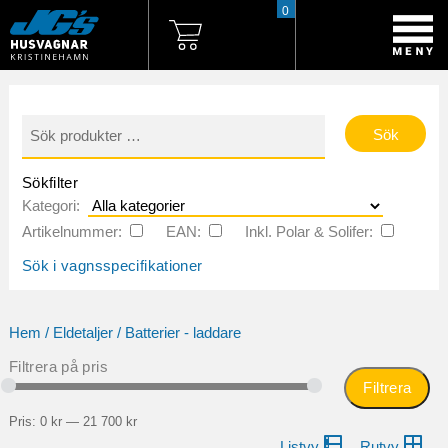
0
Sök
efter:
Sökfilter
Kategori:
Artikelnummer:
EAN:
Inkl. Polar & Solifer:
Sök i vagnsspecifikationer
Hem
/
Eldetaljer
/ Batterier - laddare
Filtrera på pris
Filtrera
Mi
Ma
pri
pri
Pris:
0 kr
—
21 700 kr