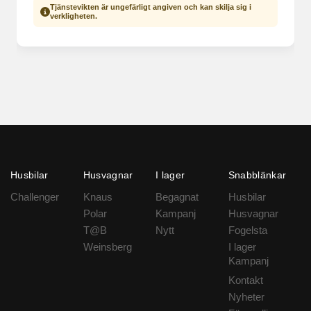
Tjänstevikten är ungefärligt angiven och kan skilja sig i
verkligheten.
Husbilar
Husvagnar
I lager
Snabblänkar
Challenger
Knaus
Begagnat
Husbilar
Polar
Kampanj
Husvagnar
T@B
Nytt
Fogelsta
Weinsberg
I lager
Kampanj
Kontakt
Nyheter