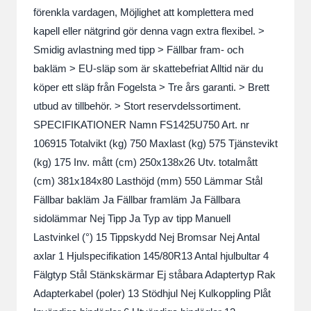
förenkla vardagen, Möjlighet att komplettera med
kapell eller nätgrind gör denna vagn extra flexibel. >
Smidig avlastning med tipp > Fällbar fram- och
bakläm > EU-släp som är skattebefriat Alltid när du
köper ett släp från Fogelsta > Tre års garanti. > Brett
utbud av tillbehör. > Stort reservdelssortiment.
SPECIFIKATIONER Namn FS1425U750 Art. nr
106915 Totalvikt (kg) 750 Maxlast (kg) 575 Tjänstevikt
(kg) 175 Inv. mått (cm) 250x138x26 Utv. totalmått
(cm) 381x184x80 Lasthöjd (mm) 550 Lämmar Stål
Fällbar bakläm Ja Fällbar framläm Ja Fällbara
sidolämmar Nej Tipp Ja Typ av tipp Manuell
Lastvinkel (°) 15 Tippskydd Nej Bromsar Nej Antal
axlar 1 Hjulspecifikation 145/80R13 Antal hjulbultar 4
Fälgtyp Stål Stänkskärmar Ej ståbara Adaptertyp Rak
Adapterkabel (poler) 13 Stödhjul Nej Kulkoppling Plåt