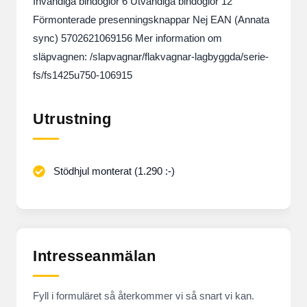
Invändiga bindöglor 6 Utvändiga bindöglor 12
Förmonterade presenningsknappar Nej EAN (Annata
sync) 5702621069156 Mer information om
släpvagnen: /slapvagnar/flakvagnar-lagbyggda/serie-
fs/fs1425u750-106915
Utrustning
Stödhjul monterat (1.290 :-)
Intresseanmälan
Fyll i formuläret så återkommer vi så snart vi kan.