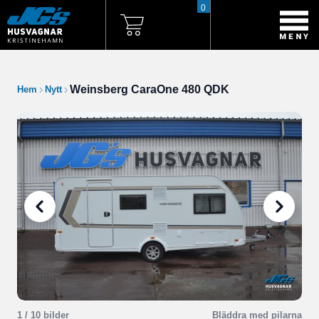
0
Weinsberg CaraOne 480 QDK
Hem
Nytt
1
/ 10 bilder
Bläddra med pilarna