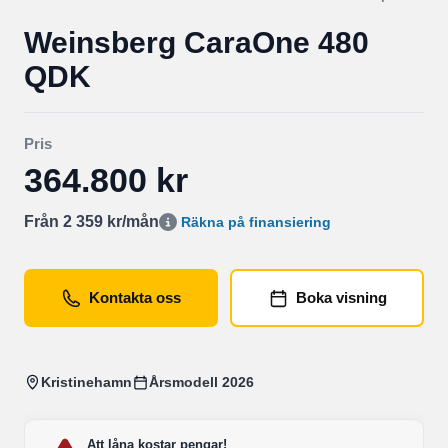
Weinsberg CaraOne 480
QDK
Pris
364.800 kr
Från 2 359 kr/mån
Räkna på finansiering
Kontakta oss
Boka visning
Kristinehamn
Årsmodell 2026
Att låna kostar pengar!