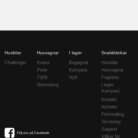
Husbilar
Husvagnar
I lager
Snabblänkar
Challenger
Knaus
Begagnat
Husbilar
Polar
Kampanj
Husvagnar
T@B
Nytt
Fogelsta
Weinsberg
I lager
Kampanj
Kontakt
Nyheter
Förmedling
Skrotning
Support
Följ oss på Facebook
Villkor för