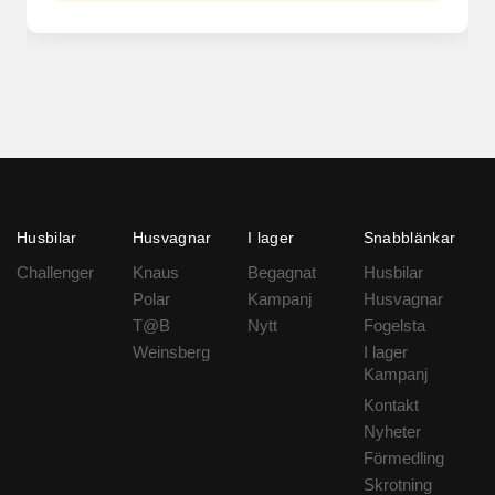
Husbilar
Husvagnar
I lager
Snabblänkar
Challenger
Knaus
Begagnat
Husbilar
Polar
Kampanj
Husvagnar
T@B
Nytt
Fogelsta
Weinsberg
I lager
Kampanj
Kontakt
Nyheter
Förmedling
Skrotning