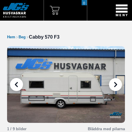
0
Cabby 570 F3
Hem
Beg
1
/ 9 bilder
Bläddra med pilarna