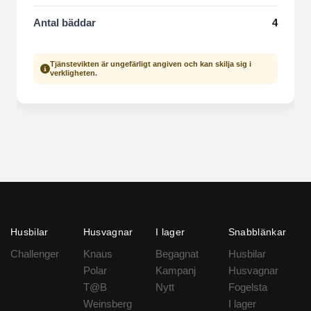
Antal bäddar
4
Tjänstevikten är ungefärligt angiven och kan skilja sig i
verkligheten.
Husbilar
Husvagnar
I lager
Snabblänkar
Challenger
Knaus
Begagnat
Husbilar
Polar
Kampanj
Husvagnar
T@B
Nytt
Fogelsta
Weinsberg
I lager