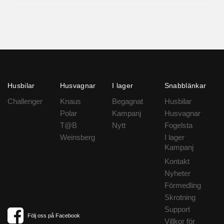
Husbilar
Husvagnar
I lager
Snabblänkar
Challenger
Knaus
Begagnat
Husbilar
Polar
Kampanj
Husvagnar
T@B
Nytt
Fogelsta
Weinsberg
I lager
Kampanj
Kontakt
Nyheter
Förmedling
Skrotning
Support
Följ oss på Facebook
Villkor för