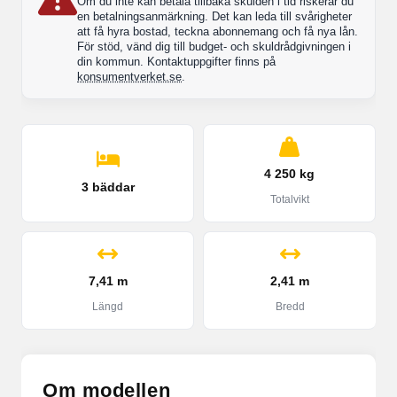
Om du inte kan betala tillbaka skulden i tid riskerar du
en betalningsanmärkning. Det kan leda till svårigheter
att få hyra bostad, teckna abonnemang och få nya lån.
För stöd, vänd dig till budget- och skuldrådgivningen i
din kommun. Kontaktuppgifter finns på
konsumentverket.se
.
4 250 kg
3 bäddar
Totalvikt
7,41 m
2,41 m
Längd
Bredd
Om modellen