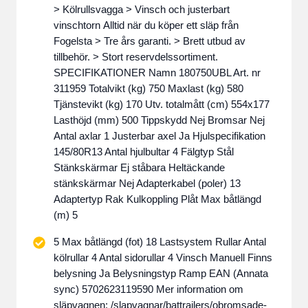
> Kölrullsvagga > Vinsch och justerbart
vinschtorn Alltid när du köper ett släp från
Fogelsta > Tre års garanti. > Brett utbud av
tillbehör. > Stort reservdelssortiment.
SPECIFIKATIONER Namn 180750UBL Art. nr
311959 Totalvikt (kg) 750 Maxlast (kg) 580
Tjänstevikt (kg) 170 Utv. totalmått (cm) 554x177
Lasthöjd (mm) 500 Tippskydd Nej Bromsar Nej
Antal axlar 1 Justerbar axel Ja Hjulspecifikation
145/80R13 Antal hjulbultar 4 Fälgtyp Stål
Stänkskärmar Ej ståbara Heltäckande
stänkskärmar Nej Adapterkabel (poler) 13
Adaptertyp Rak Kulkoppling Plåt Max båtlängd
(m) 5
5 Max båtlängd (fot) 18 Lastsystem Rullar Antal
kölrullar 4 Antal sidorullar 4 Vinsch Manuell Finns
belysning Ja Belysningstyp Ramp EAN (Annata
sync) 5702623119590 Mer information om
släpvagnen: /slapvagnar/battrailers/obromsade-