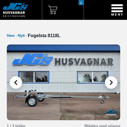
0
Fogelsta 8118L
Hem
Nytt
1
/ 3 bilder
Bläddra med pilarna