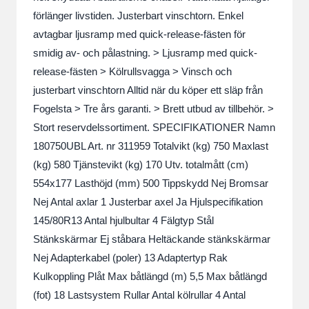
förlänger livstiden. Justerbart vinschtorn. Enkel
avtagbar ljusramp med quick-release-fästen för
smidig av- och pålastning. > Ljusramp med quick-
release-fästen > Kölrullsvagga > Vinsch och
justerbart vinschtorn Alltid när du köper ett släp från
Fogelsta > Tre års garanti. > Brett utbud av tillbehör. >
Stort reservdelssortiment. SPECIFIKATIONER Namn
180750UBL Art. nr 311959 Totalvikt (kg) 750 Maxlast
(kg) 580 Tjänstevikt (kg) 170 Utv. totalmått (cm)
554x177 Lasthöjd (mm) 500 Tippskydd Nej Bromsar
Nej Antal axlar 1 Justerbar axel Ja Hjulspecifikation
145/80R13 Antal hjulbultar 4 Fälgtyp Stål
Stänkskärmar Ej ståbara Heltäckande stänkskärmar
Nej Adapterkabel (poler) 13 Adaptertyp Rak
Kulkoppling Plåt Max båtlängd (m) 5,5 Max båtlängd
(fot) 18 Lastsystem Rullar Antal kölrullar 4 Antal