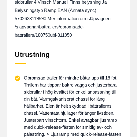
sidorullar 4 Vinsch Manuell Finns belysning Ja
Belysningstyp Ramp EAN (Annata sync)
5702623119590 Mer information om släpvagnen:
/slapvagnar/battrailers/obromsade-
battrailers/180750ubl-311959
Utrustning
Obromsad trailer för mindre båtar upp till 18 fot.
Trailern har tippbar bakre vagga och justerbara
sidorullar i hög kvalitet för enkel anpassning till
din båt. Varmgalvaniserat chassi för lång
hållbarhet. Elen är helt skyddad i båttrailerns
chassi. Vattentäta hjullager förlänger livstiden.
Justerbart vinschtorn. Enkel avtagbar ljusramp
med quick-release-fästen för smidig av- och
pålastning. > Ljusramp med quick-release-fästen