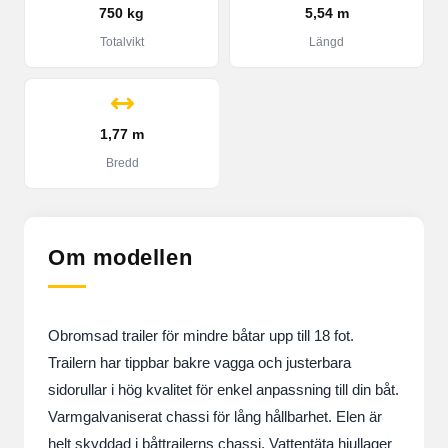
750 kg
5,54 m
Totalvikt
Längd
1,77 m
Bredd
Om modellen
Obromsad trailer för mindre båtar upp till 18 fot.
Trailern har tippbar bakre vagga och justerbara
sidorullar i hög kvalitet för enkel anpassning till din båt.
Varmgalvaniserat chassi för lång hållbarhet. Elen är
helt skyddad i båttrailerns chassi. Vattentäta hjullager