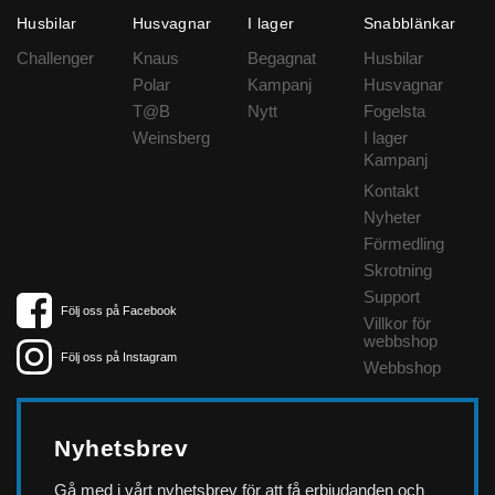
Husbilar
Husvagnar
I lager
Snabblänkar
Challenger
Knaus
Begagnat
Husbilar
Polar
Kampanj
Husvagnar
T@B
Nytt
Fogelsta
Weinsberg
I lager
Kampanj
Kontakt
Nyheter
Förmedling
Skrotning
Support
Följ oss på Facebook
Villkor för
webbshop
Följ oss på Instagram
Webbshop
Nyhetsbrev
Gå med i vårt nyhetsbrev för att få erbjudanden och