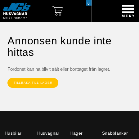
0
Annonsen kunde inte
hittas
Fordonet kan ha blivit sålt eller borttaget från lagret.
TILLBAKA TILL LAGER
Husbilar
Husvagnar
I lager
Snabblänkar