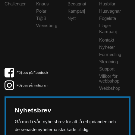
Challenger
Knaus
Begagnat
Husbilar
Polar
Kampanj
Husvagnar
T@B
Nytt
Fogelsta
Weinsberg
I lager
Kampanj
Kontakt
Nyheter
Förmedling
Skrotning
Support
Följ oss på Facebook
Villkor för
webbshop
Följ oss på Instagram
Webbshop
Nyhetsbrev
Gå med i vårt nyhetsbrev för att få erbjudanden och
de senaste nyheterna skickade till dig.