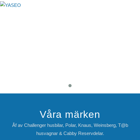
Våra märken
Åf av Challenger husbilar, Polar, Knaus, Weinsberg, T@b
husvagnar & Cabby Reservdelar.