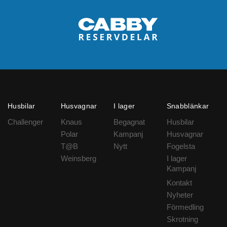
Husbilar
Husvagnar
I lager
Snabblänkar
Challenger
Knaus
Begagnat
Husbilar
Polar
Kampanj
Husvagnar
T@B
Nytt
Fogelsta
Weinsberg
I lager
Kampanj
Kontakt
Nyheter
Förmedling
Skrotning