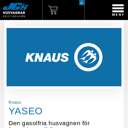
0
Knaus
YASEO
Den gasolfria husvagnen för