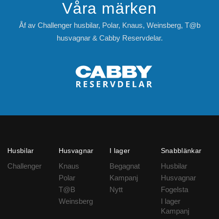
Våra märken
Åf av Challenger husbilar, Polar, Knaus, Weinsberg, T@b
husvagnar & Cabby Reservdelar.
Husbilar
Husvagnar
I lager
Snabblänkar
Challenger
Knaus
Begagnat
Husbilar
Polar
Kampanj
Husvagnar
T@B
Nytt
Fogelsta
Weinsberg
I lager
Kampanj