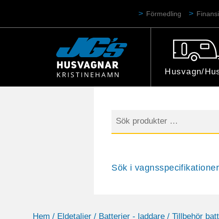
Förmedling
Finansi
Husvagn/Hus
Sök
efter:
Sök i vagnsspecifikationer
Hem
/
Eldetaljer
/
Batterier - laddare
/ Tillbehör bat