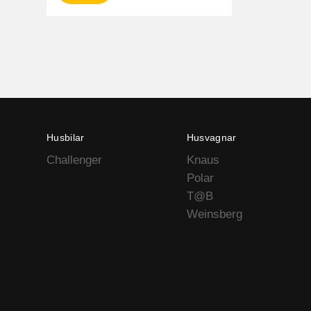
Husbilar
Husvagnar
Challenger
Knaus
Polar
T@B
Weinsberg