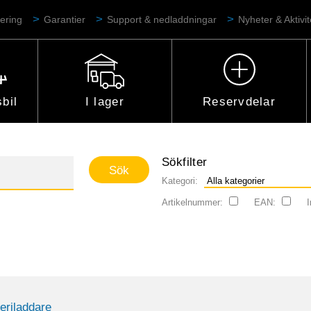
ering
Garantier
Support & nedladdningar
Nyheter & Aktivit
bil
I lager
Reservdelar
Sökfilter
Kategori:
Artikelnummer:
EAN:
I
teriladdare