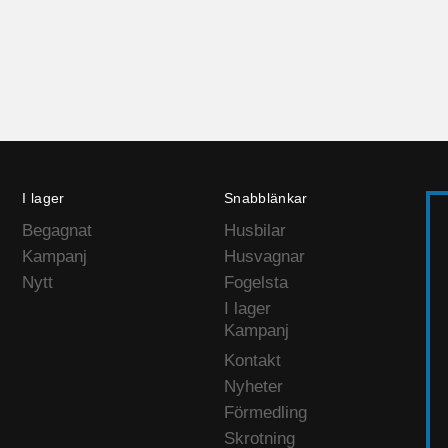
I lager
Snabblänkar
Begagnat
Husbilar
Kampanj
Husvagnar
Nytt
Fogelsta
I lager
Kampanj
Kontakt
Nyheter
Förmedling
Skrotning