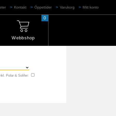
eter
Kontakt
Öppettider
Varukorg
Mitt konto
0
Webbshop
nkl. Polar & Solifer: