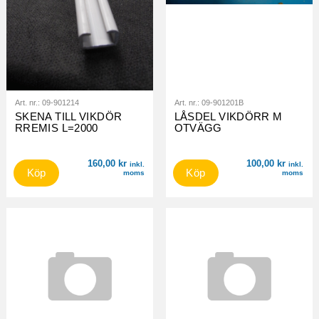
Art. nr.:
09-901214
Art. nr.:
09-901201B
SKENA TILL VIKDÖR
LÅSDEL VIKDÖRR M
RREMIS L=2000
OTVÄGG
160,00
kr
100,00
kr
inkl.
inkl.
Köp
Köp
moms
moms