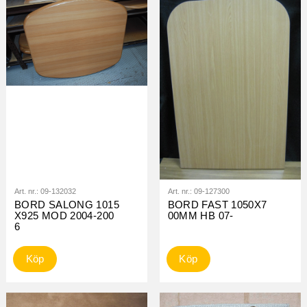
Art. nr.:
09-132032
Art. nr.:
09-127300
BORD SALONG 1015
BORD FAST 1050X7
X925 MOD 2004-200
00MM HB 07-
6
Köp
Köp