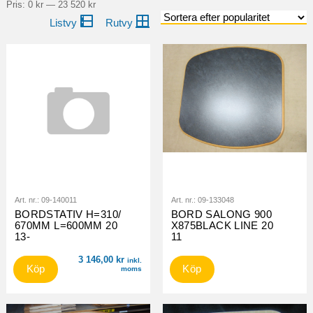
pri
pri
Pris:
0 kr
—
23 520 kr
Art. nr.:
09-140011
Art. nr.:
09-133048
BORDSTATIV H=310/
BORD SALONG 900
670MM L=600MM 20
X875BLACK LINE 20
13-
11
3 146,00
kr
inkl.
Köp
Köp
moms