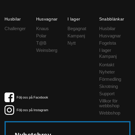
Husbilar
Husvagnar
I lager
Snabblänkar
Challenger
Knaus
Begagnat
Husbilar
Polar
Kampanj
Husvagnar
T@B
Nytt
Fogelsta
Weinsberg
I lager
Kampanj
Kontakt
Nyheter
Förmedling
Skrotning
Support
Följ oss på Facebook
Villkor för
webbshop
Följ oss på Instagram
Webbshop
Nyhetsbrev