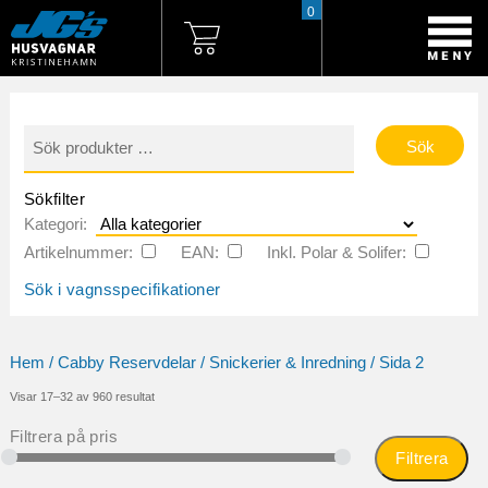
0
Sök
efter:
Sökfilter
Kategori:
Artikelnummer:
EAN:
Inkl. Polar & Solifer:
Sök i vagnsspecifikationer
Hem
/
Cabby Reservdelar
/
Snickerier & Inredning
/ Sida 2
Sortera
Visar 17–32 av 960 resultat
efter
popularitet
Filtrera på pris
Filtrera
Mi
Ma