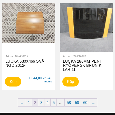
Art. nr.:
09-436112
Art. nr.:
09-432692
LUCKA 530X466 SVÄ
LUCKA 286MM PENT
NGD 2012-
RYÖVERSK BRUN K
LAR 11
1 644,00
kr
inkl.
Köp
Köp
moms
←
1
2
3
4
5
…
58
59
60
→