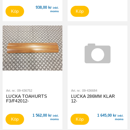
938,00
kr
inkl.
Köp
Köp
moms
Art. nr.:
09-436752
Art. nr.:
09-436684
LUCKA TOAHURTS
LUCKA 286MM KLAR
F3/F42012-
12-
1 562,00
kr
1 645,00
kr
inkl.
inkl.
Köp
Köp
moms
moms