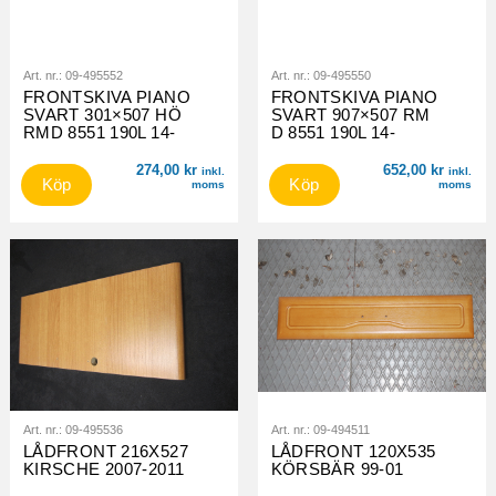
Art. nr.:
09-495552
Art. nr.:
09-495550
FRONTSKIVA PIANO
FRONTSKIVA PIANO
SVART 301×507 HÖ
SVART 907×507 RM
RMD 8551 190L 14-
D 8551 190L 14-
274,00
kr
652,00
kr
inkl.
inkl.
Köp
Köp
moms
moms
Art. nr.:
09-495536
Art. nr.:
09-494511
LÅDFRONT 216X527
LÅDFRONT 120X535
KIRSCHE 2007-2011
KÖRSBÄR 99-01