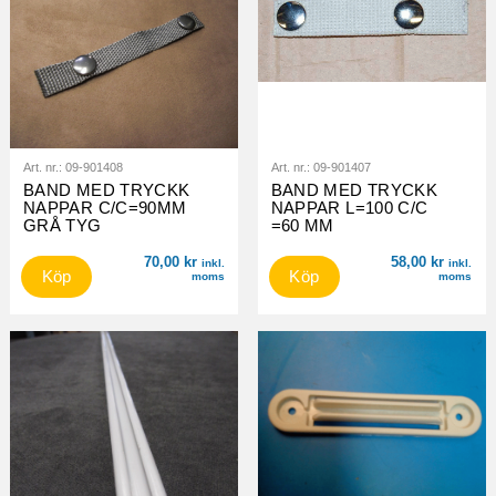
Art. nr.:
09-901408
Art. nr.:
09-901407
BAND MED TRYCKK
BAND MED TRYCKK
NAPPAR C/C=90MM
NAPPAR L=100 C/C
GRÅ TYG
=60 MM
70,00
kr
58,00
kr
inkl.
inkl.
Köp
Köp
moms
moms