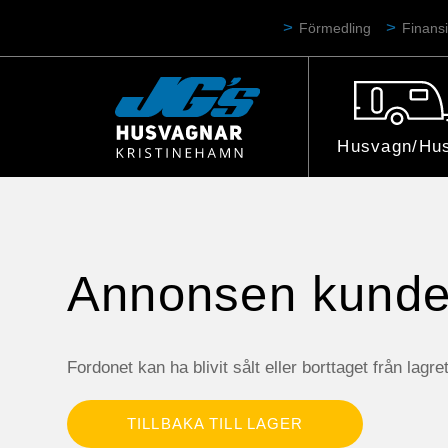
Förmedling
Finansi
Husvagn/Hus
Annonsen kunde 
Fordonet kan ha blivit sålt eller borttaget från lagret
TILLBAKA TILL LAGER