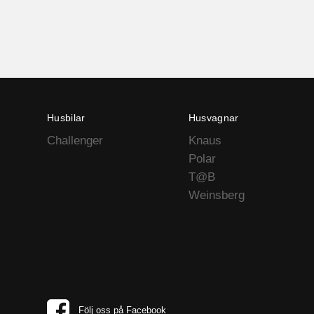
Husbilar
Husvagnar
Challenger
Knaus
Polar
T@B
Weinsberg
Följ oss på Facebook