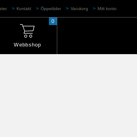
eter
Kontakt
Öppettider
Varukorg
Mitt konto
0
Webbshop