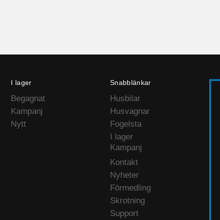
I lager
Snabblänkar
Begagnat
Husbilar
Kampanj
Husvagnar
Nytt
Fogelsta
I lager
Kampanj
Kontakt
Nyheter
Förmedling
Skrotning
Support