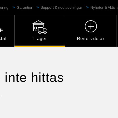
ering
Garantier
Support & nedladdningar
Nyheter & Aktivit
bil
I lager
Reservdelar
inte hittas
.