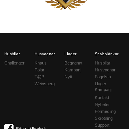
Husbilar
Husvagnar
I lager
Snabblänkar
Challenger
Knaus
Begagnat
Husbilar
Polar
Kampanj
Husvagnar
T@B
Nytt
Fogelsta
Weinsberg
I lager
Kampanj
Kontakt
Nyheter
Förmedling
Skrotning
Support
Följ oss på Facebook