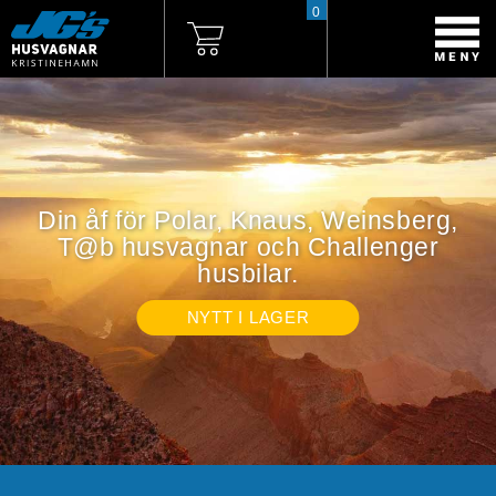
0
Din åf för Polar, Knaus, Weinsberg,
T@b husvagnar och Challenger
husbilar.
NYTT I LAGER