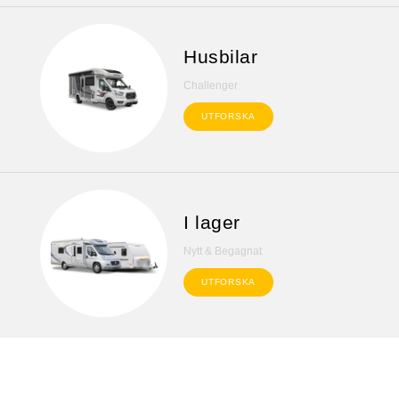
Husbilar
Challenger
UTFORSKA
I lager
Nytt & Begagnat
UTFORSKA